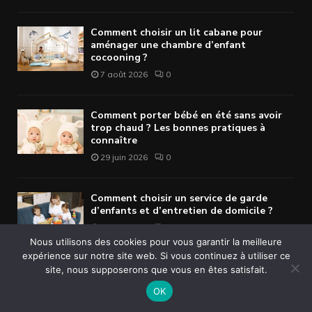
Comment choisir un lit cabane pour
aménager une chambre d’enfant
cocooning ?
7 août 2026
0
Comment porter bébé en été sans avoir
trop chaud ? Les bonnes pratiques à
connaître
29 juin 2026
0
Comment choisir un service de garde
d’enfants et d’entretien de domicile ?
29 juin 2026
0
Nous utilisons des cookies pour vous garantir la meilleure
LIENS UTILES
expérience sur notre site web. Si vous continuez à utiliser ce
site, nous supposerons que vous en êtes satisfait.
OK
Mentions Légales
Publier un Article