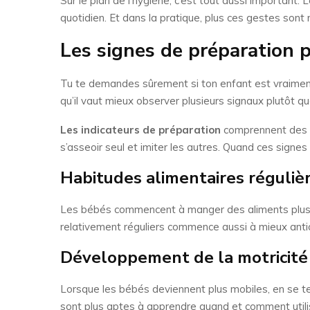
Sur le plan de l’hygiène, c’est tout aussi important
quotidien. Et dans la pratique, plus ces gestes sont r
Les signes de préparation p
Tu te demandes sûrement si ton enfant est vraiment
qu’il vaut mieux observer plusieurs signaux plutôt que
Les indicateurs de préparation
comprennent des ha
s’asseoir seul et imiter les autres. Quand ces signe
Habitudes alimentaires réguliè
Les bébés commencent à manger des aliments plus sol
relativement réguliers commence aussi à mieux antici
Développement de la motricité
Lorsque les bébés deviennent plus mobiles, en se ten
sont plus aptes à apprendre quand et comment utilise