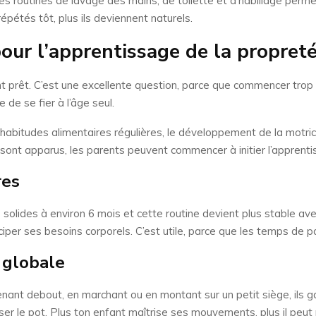
. Les routines de lavage des mains, de toilette et d’habillage per
épétés tôt, plus ils deviennent naturels.
our l’apprentissage de la propreté
 prêt. C’est une excellente question, parce que commencer trop 
 de se fier à l’âge seul.
bitudes alimentaires régulières, le développement de la motrici
s sont apparus, les parents peuvent commencer à initier l’apprenti
res
ides à environ 6 mois et cette routine devient plus stable avec
per ses besoins corporels. C’est utile, parce que les temps de p
 globale
ant debout, en marchant ou en montant sur un petit siège, ils gag
r le pot. Plus ton enfant maîtrise ses mouvements, plus il peut 