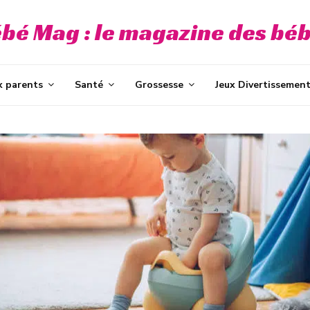
bé Mag : le magazine des bé
x parents
Santé
Grossesse
Jeux Divertissemen