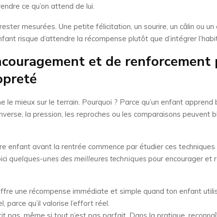
endre ce qu’on attend de lui.
ter mesurées. Une petite félicitation, un sourire, un câlin ou un 
enfant risque d’attendre la récompense plutôt que d’intégrer l’ha
ncouragement et de renforcement p
opreté
e le mieux sur le terrain. Pourquoi ? Parce qu’un enfant apprend
’inverse, la pression, les reproches ou les comparaisons peuvent 
re enfant avant la rentrée commence par étudier ces techniques
ici
quelques-unes des meilleures techniques
pour encourager et r
fre une récompense immédiate et simple quand ton enfant utilise 
arce qu’il valorise l’effort réel.
t pas, même si tout n’est pas parfait. Dans la pratique, reconnaît