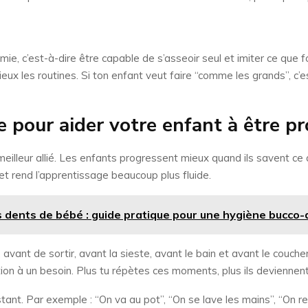
mie, c’est-à-dire être capable de s’asseoir seul et imiter ce que f
 mieux les routines. Si ton enfant veut faire “comme les grands”
e pour aider votre enfant à être p
n meilleur allié. Les enfants progressent mieux quand ils savent c
s et rend l’apprentissage beaucoup plus fluide.
dents de bébé : guide pratique pour une hygiène bucco-d
avant de sortir, avant la sieste, avant le bain et avant le couche
tion à un besoin. Plus tu répètes ces moments, plus ils devienne
stant. Par exemple : “On va au pot”, “On se lave les mains”, “On re