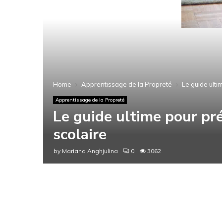
Home
Apprentissage de la Propreté
Le guide ulti
Apprentissage de la Propreté
Le guide ultime pour pré
scolaire
by
Mariana Anghjulina
0
3062