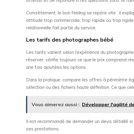
attends et de répondre à tes questions sans te faire
Concrètement, le bon feeling se repère vite : il expliq
attitude trop commerciale, trop rapide ou trop rigid
relationnelle fait partie du service.
Les tarifs des photographes bébé
Les tarifs varient selon l’expérience du photographe,
réserver, vérifie toujours ce que le prix comprend ré
une fois ajoutées les options.
Dans la pratique, compare les offres à périmètre éga
sélection ou des fichiers haute définition. Ce que cel
Vous aimerez aussi :
Développer l'agilité d
Il est recommandé de demander un devis détaillé si 
ses prestations.