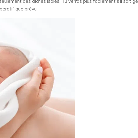
lement des clichés isolés. Tu verras plus facilement s’il sait g
pératif que prévu.