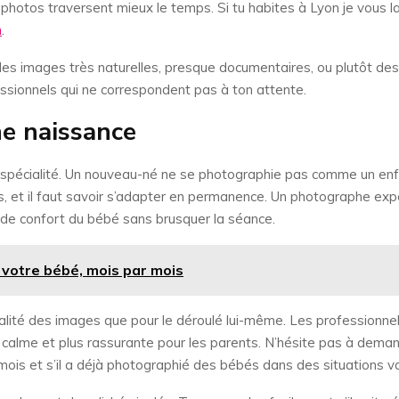
les photos traversent mieux le temps. Si tu habites à Lyon je vous
n
.
des images très naturelles, presque documentaires, ou plutôt des 
essionnels qui ne correspondent pas à ton attente.
he naissance
 spécialité. Un nouveau-né ne se photographie pas comme un enf
s, et il faut savoir s’adapter en permanence. Un photographe expé
s de confort du bébé sans brusquer la séance.
de votre bébé, mois par mois
ualité des images que pour le déroulé lui-même. Les profession
 calme et plus rassurante pour les parents. N’hésite pas à deman
ois et s’il a déjà photographié des bébés dans des situations va