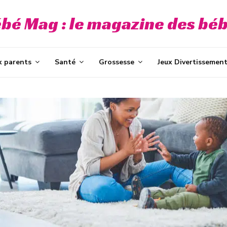
bé Mag : le magazine des bé
x parents
Santé
Grossesse
Jeux Divertissemen