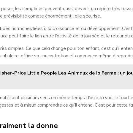
poser, les comptines peuvent aussi devenir un repère très rassuran
te prévisibilité compte énormément : elle sécurise.
es hormones liées à la croissance et au développement. C’est p
e peut faire le lien entre l’activité de la journée et le retour au 
rès simples. Ce que cela change pour ton enfant, c’est qu’il ent
n vocabulaire, affine sa concentration et commence même à reprodui
isher-Price Little People Les Animaux de la Ferme : un joue
mobilisent plusieurs sens en même temps : l’ouïe, la vue, le touc
estes et à mieux comprendre ce qu’il entend. C’est pour cette ra
vraiment la donne