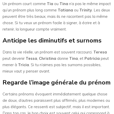
Un prénom court comme
Tia
ou
Tina
n’a pas le même impact
qu’un prénom plus long comme
Tatiana
ou
Trinity
. Les deux
peuvent être très beaux, mais ils ne racontent pas la même
chose. Si tu veux un prénom facile à signer, à écrire et à
retenir, la longueur compte vraiment.
Anticipe les diminutifs et surnoms
Dans la vie réelle, un prénom est souvent raccourci.
Teresa
peut devenir
Tessa
,
Christina
donne
Tina
, et
Patricia
peut
mener à
Tricia
. Si tu n’aimes pas les surnoms possibles,
mieux vaut y penser avant.
Regarde l’image générale du prénom
Certains prénoms évoquent immédiatement quelque chose
de doux, d’autres paraissent plus affirmés, plus modernes ou
plus élégants. Ce ressenti est subjectif, mais il est important.
Dans ton cas, le bon choix est souvent celui qui correspond à