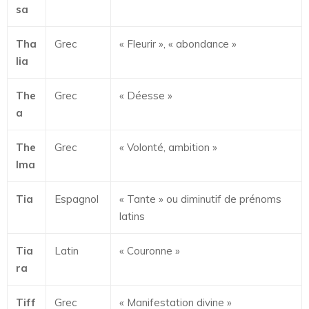
sa
Tha
Grec
« Fleurir », « abondance »
lia
The
Grec
« Déesse »
a
The
Grec
« Volonté, ambition »
lma
Tia
Espagnol
« Tante » ou diminutif de prénoms
latins
Tia
Latin
« Couronne »
ra
Tiff
Grec
« Manifestation divine »