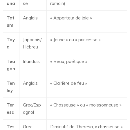
ana
se
romain)
Tat
Anglais
« Apporteur de joie »
um
Tay
Japonais/
« Jeune » ou « princesse »
a
Hébreu
Tea
Irlandais
« Beau, poétique »
gan
Ten
Anglais
« Clairière de feu »
ley
Ter
Grec/Esp
« Chasseuse » ou « moissonneuse »
esa
agnol
Tes
Grec
Diminutif de Theresa, « chasseuse »