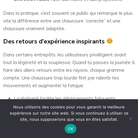
Dans la pratique, c’est souvent ce public qui remarque le plus
vite la différence entre une chaussure “correcte” et une
chaussure vraiment adaptée.
Des retours d’expérience inspirants
Dans certains entrepôts, les utilisateurs privilégient avant
tout la légèreté et la souplesse. Quand tu passes la journée à
faire des allers-retours entre les rayons, chaque gramme
compte. Une chaussure trop lourde finit par ralentir tes
mouvements et augmenter la fatigue.
La légèreté facilite les déplacements fréquents.
L’esthétique moderne reste compatible avec un usage
Nous utilisons des cookies pour vous garantir la meilleure
expérience sur notre site web. Si vous continuez à utiliser ce
professionnel.
site, nous supposerons que vous en êtes satisfait.
La durabilité limite les remplacements trop rapprochés.
OK
Ce que cela montre, c’est qu’un même modèle ne conviendra